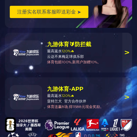
轴流多宝网页版登录入口_多宝（中国）
轴流多宝网页版登录入口_多宝（中国）
轴流多宝网页版登录入口_多宝（中国）
轴流多宝网页版登录入口_多宝（中国）
轴流多宝网页版登录入口_多宝（中国）
长轴轴流多宝网页版登录入口_多宝（中国）
轴流多宝网页版登录入口_多宝（中国）
轴流多宝网页版登录入口_多宝（中国）
轴流多宝网页版登录入口_多宝（中国）
长轴轴流多宝网页版登录入口_多宝（中国）
混流多宝网页版登录入口_多宝（中国）