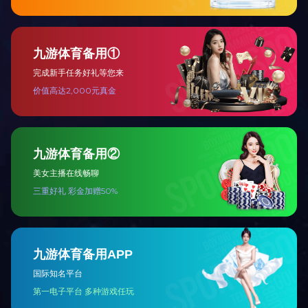
微信沟通
0514-84688920
服务热线：
手机：
13901448920 （王总）
手机：
18901448920 （唐经理）
邮箱：
985824479@qq.com
地址：江苏扬州高邮市经济开发区长江路29号
多宝网页版登录入口_多宝（中国）【官网】
苏ICP备16037192号-1
豫公网安备 苏公网安备32108402000887号