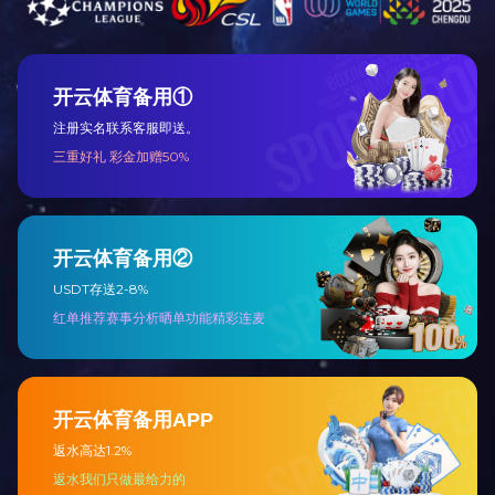
潜水多宝网页版登录入口_多宝（中国）
离心多宝网页版登录入口_多宝（中国）
真空多宝网页版登录入口_多宝（中国）
铸铁管
水多宝网页版登录入口_多宝（中国）配件
电机