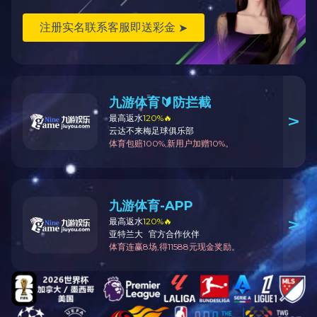
轴流多宝网页版登录入口_多宝（中国）
轴流多宝网页版登录入口_多宝（中国）
轴流多宝网页版登录入口_多宝（中国）
轴流多宝网页版登录入口_多宝（中国）
轴流多宝网页版登录入口_多宝（中国）
轴流多宝网页版登录入口_多宝（中国）
长轴轴流多宝网页版登录入口_多宝（中国）
轴流多宝网页版登录入口_多宝（中国）
轴流多宝网页版登录入口_多宝（中国）
轴流多宝网页版登录入口_多宝（中国）
长轴轴流多宝网页版登录入口_多宝（中国）