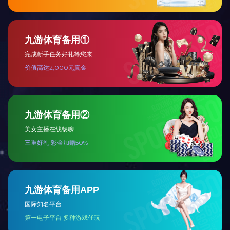
真空多宝网页版登录入口_多宝（中国）
铸铁管
水多宝网页版登录入口_多宝（中国）配件
电机
微信沟通